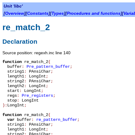
Unit 'libc'
[
Overview
][
Constants
][
Types
][
Procedures and functions
][
Varia
re_match_2
Declaration
Source position: regexh.inc line 140
function
re_match_2
(
buffer
:
Pre_pattern_buffer
;
string1
:
PAnsiChar
;
length1
:
LongInt
;
string2
:
PAnsiChar
;
length2
:
LongInt
;
start
:
LongInt
;
regs
:
Pre_registers
;
stop
:
LongInt
):
LongInt
;
function
re_match_2
(
var
buffer
:
re_pattern_buffer
;
string1
:
PAnsiChar
;
length1
:
LongInt
;
string2
:
PAnsiChar
;