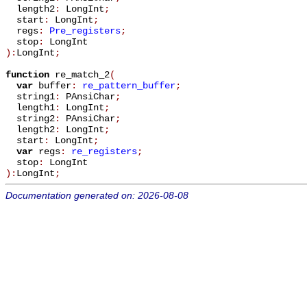
length2
:
LongInt
;
start
:
LongInt
;
regs
:
Pre_registers
;
stop
:
LongInt
):
LongInt
;
function
re_match_2
(
var
buffer
:
re_pattern_buffer
;
string1
:
PAnsiChar
;
length1
:
LongInt
;
string2
:
PAnsiChar
;
length2
:
LongInt
;
start
:
LongInt
;
var
regs
:
re_registers
;
stop
:
LongInt
):
LongInt
;
Documentation generated on: 2026-08-08